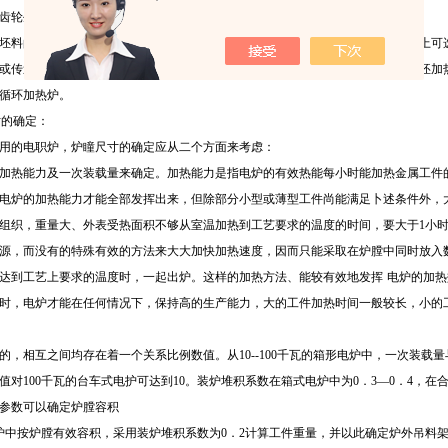
齿轮生产，可选用可控气氛炉
(
箱式的或连续式的
)
。
坯料的加热大批生产时，优先选用滚动炉床式电阻炉。对成批的定型零件，生产上可
或传送带式电阻炉。钢球及滚柱热处理则选用带内螺纹的迥转管炉。有色金属锭坯加
循环加热炉。
寸的确定：
用的电职炉，炉瞳尺寸的确定应从二个方面来考虑：
加热能力及一次装载量来确定。加热能力是指电炉的有效热能每小时能加热金属工件
电炉的加热能力才能全部发挥出来，但除部分小型或薄型工件尚能满足卜述条件外，
组织，重量大、外表受热面积不够从室温加热到工艺要求的温度的时间，要大于
1
小
源，而没有的特殊有效的方法来大大加快加热速度，因而只能采取在炉膛中同时放入
达到工艺上要求的温度时，一起出炉。这样的加热方法、能较有效地发挥
电炉的加热
时，电炉才能在任何情况下，保持高的生产能力，大的工件加热时间一般较长，小的
的，相互之间均存在着一个关系比例数值。从
10--100
千瓦的箱形电炉中，一次装载量
值对
100
千瓦的台车式电护可达到
10
。装炉堆积系数在箱式电炉中为
0
．
3
—
0
．
4
，在
参数可以确定炉膛容积
炉中按炉膛有效容积，采用装炉堆积系数为
0
．
2
计算工件重量，并以此确定炉外吊料