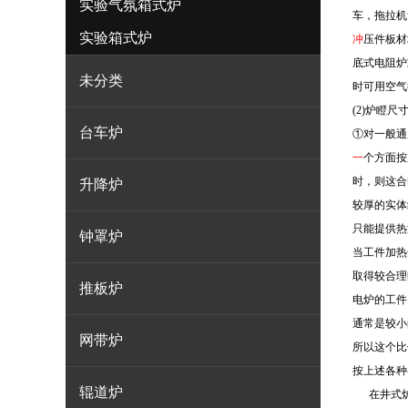
实验气氛箱式炉
车，拖拉机
实验箱式炉
冲
压件板材
底式电阻炉
未分类
时可用空气
(2)
炉瞪尺
台车炉
①对一般通
一
个方面按
时，则这合
升降炉
较厚的实体
只能提供热
钟罩炉
当工件加热
取得较合理
推板炉
电炉的工件
通常是较小
网带炉
所以这个比
按上述各种
辊道炉
在井式