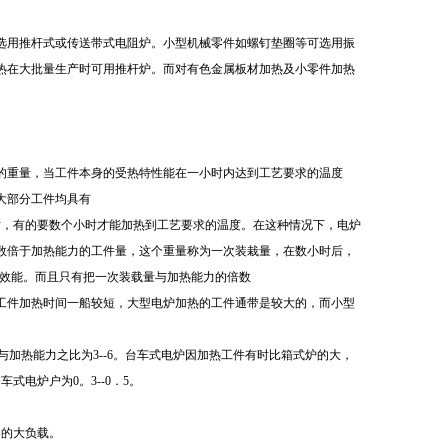
选用推杆式或传送带式电阻炉。小型机械零件如螺钉垫圈等可选用振
热在大批量生产时可用推杆炉。而对有色金属板材加热及小零件加热
的重量，当工件本身的受热特性能在一小时内达到工艺要求的温度
大部分工件均具有
时，有的要数个小时才能加热到工艺要求的温度。在这种情况下，电炉
数倍于加热能力的工件量，这个重量称为一次装栽量，在数小时后，
效能。而且只有把一次装载量与加热能力的倍数
工件加热时间一船较短，大型电炉加热的工件通带是较大的，而小型
与加热能力之比为
3--6
。台车式电炉因加热工件有时比箱式炉的大，
合车式电炉户为
0
。
3--0
．
5
。
架的大负载。