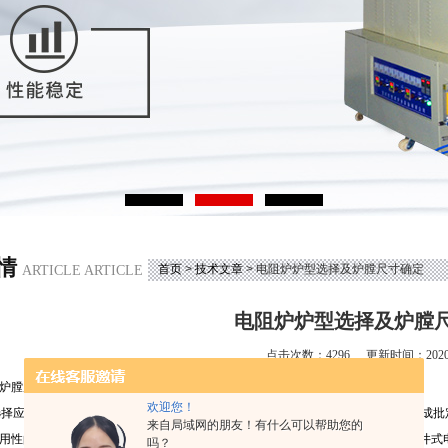
情
首页
>
技术文章
> 电阻炉炉型选择及炉膛尺寸确定
ARTICLE ARTICLE
电阻炉炉型选择及炉膛
点击次数：4296
更新时间：2020-
炉膛尺寸确定
欢迎您！
选择应依据不同的加热工艺要求及工件的类型来决定，对于所需加热的工件，不能成批
来自局域网的朋友！有什么可以帮助您的
用性的，可选用箱形电阻炉。加热长轴类及长的丝杆；管于等工件时，可选用深井式
吗？