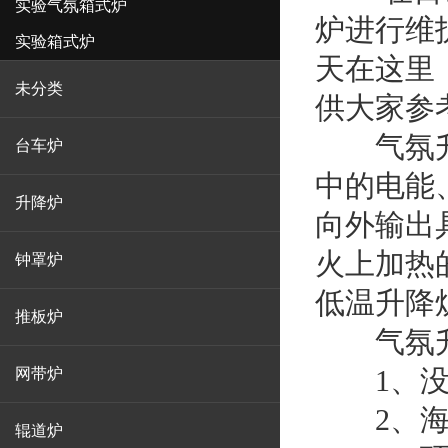
实验气氛箱式炉
炉进行维
实验箱式炉
天在这里
未分类
供大家参
气氛升降
台车炉
中的电能
升降炉
向外输出
火上加热
钟罩炉
低温升降
推板炉
气氛升
1、没
网带炉
2、海拔
辊道炉