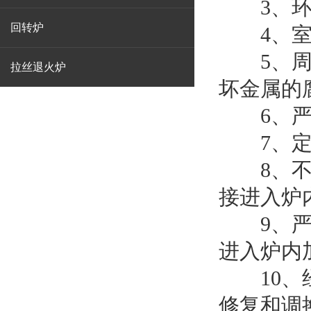
3、环境
回转炉
4、室内
5、周围
拉丝退火炉
坏金属的
6、严禁
7、定期
8、不能
接进入炉
9、严禁
进入炉内
10、经
修复和调