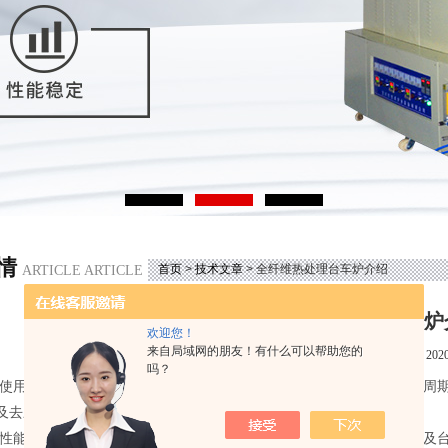
情
首页
>
技术文章
> 全纤维热处理台车炉介绍
ARTICLE ARTICLE
全纤维热处理台车炉
欢迎您！
来自局域网的朋友！有什么可以帮助您的
点击次数：2589
更新时间：2020-
吗？
备使用工艺范围 本设备为台车式全纤维结构加热炉之派生系列产品，为周
及去应力退火等热处理工艺之用。
性能概述 全纤维台车炉必须保证温升，均温及保温性能好，炉门升降及