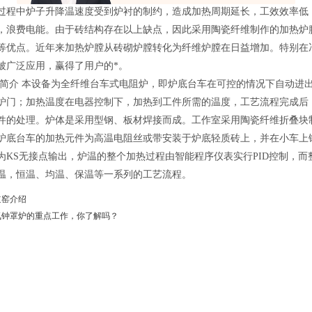
过程中炉子升降温速度受到炉衬的制约，造成加热周期延长，工效效率低
，浪费电能。由于砖结构存在以上缺点，因此采用陶瓷纤维制作的加热炉
等优点。近年来加热炉膛从砖砌炉膛转化为纤维炉膛在日益增加。特别在
被广泛应用，赢得了用户的*。
备简介 本设备为全纤维台车式电阻炉，即炉底台车在可控的情况下自动进
炉门；加热温度在电器控制下，加热到工件所需的温度，工艺流程完成后
件的处理。炉体是采用型钢、板材焊接而成。工作室采用陶瓷纤维折叠块
炉底台车的加热元件为高温电阻丝或带安装于炉底轻质砖上，并在小车上
为KS无接点输出，炉温的整个加热过程由智能程序仪表实行PID控制，
温，恒温、均温、保温等一系列的工艺流程。
道窑介绍
氛钟罩炉的重点工作，你了解吗？