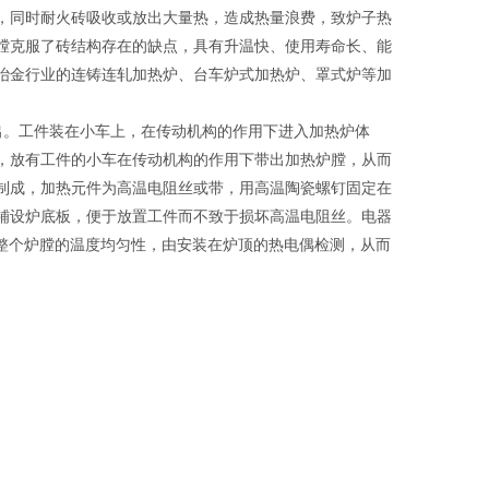
，同时耐火砖吸收或放出大量热，造成热量浪费，致炉子热
膛克服了砖结构存在的缺点，具有升温快、使用寿命长、能
冶金行业的连铸连轧加热炉、台车炉式加热炉、罩式炉等加
出。工件装在小车上，在传动机构的作用下进入加热炉体
，放有工件的小车在传动机构的作用下带出加热炉膛，从而
制成，加热元件为高温电阻丝或带，用高温陶瓷螺钉固定在
铺设炉底板，便于放置工件而不致于损坏高温电阻丝。电器
而整个炉膛的温度均匀性，由安装在炉顶的热电偶检测，从而