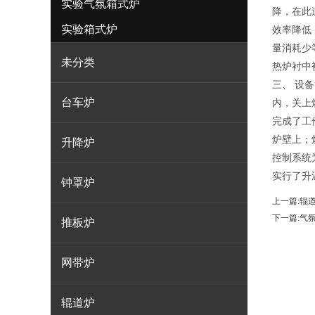
实验气氛箱式炉
降，在此
实验箱式炉
效率降低
量消耗少
未分类
热炉衬中
三、 设
台车炉
内，关上
完成了工
炉壁上；
升降炉
控制系统
实行了升
钟罩炉
上一篇:
辊
下一篇:
气
推板炉
网带炉
辊道炉